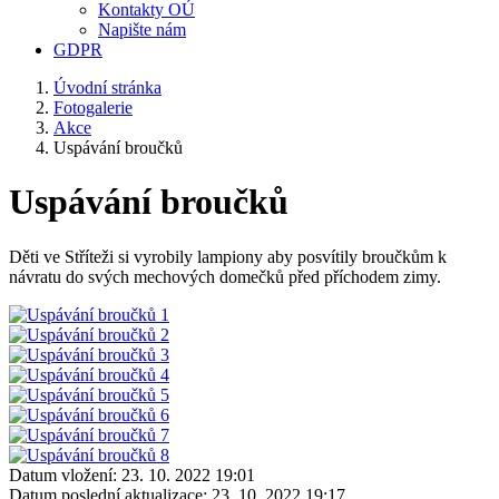
Kontakty OÚ
Napište nám
GDPR
Úvodní stránka
Fotogalerie
Akce
Uspávání broučků
Uspávání broučků
Děti ve Stříteži si vyrobily lampiony aby posvítily broučkům k
návratu do svých mechových domečků před příchodem zimy.
Datum vložení:
23. 10. 2022 19:01
Datum poslední aktualizace:
23. 10. 2022 19:17