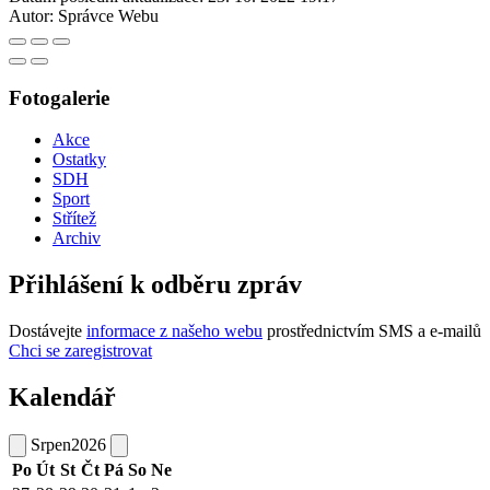
Autor:
Správce Webu
Fotogalerie
Akce
Ostatky
SDH
Sport
Střítež
Archiv
Přihlášení k odběru zpráv
Dostávejte
informace z našeho webu
prostřednictvím SMS a e-mailů
Chci se zaregistrovat
Kalendář
Srpen
2026
Po
Út
St
Čt
Pá
So
Ne