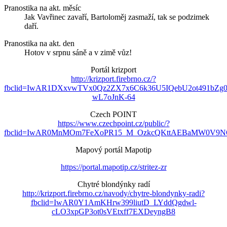
Pranostika na akt. měsíc
Jak Vavřinec zavaří, Bartoloměj zasmaží, tak se podzimek
daří.
Pranostika na akt. den
Hotov v srpnu sáně a v zimě vůz!
Portál krizport
http://krizport.firebrno.cz/?
fbclid=IwAR1DXxvwTVx0Qz2ZX7x6C6k36U5IQebU2ot491bZg
wL7oJnK-64
Czech POINT
https://www.czechpoint.cz/public/?
fbclid=IwAR0MnMOm7FeXoPR15_M_OzkcQKttAEBaMW0V9NO
Mapový portál Mapotip
https://portal.mapotip.cz/stritez-zr
Chytré blondýnky radí
http://krizport.firebrno.cz/navody/chytre-blondynky-radi?
fbclid=IwAR0Y1AmKHrw399liutD_LYddQgdwl-
cLO3xpGP3ot0sVEtxff7EXDeyngB8