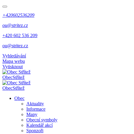
+420602536209
ou@stritez.cz
+420 602 536 209
ou@stritez.cz
Vyhledávání
Mapa webu
Vytisknout
Obec
Střítež
Obec
Střítež
Obec
Aktuality
Informace
Mapy
Obecní symboly
Kalendář akcí
Sponzoři