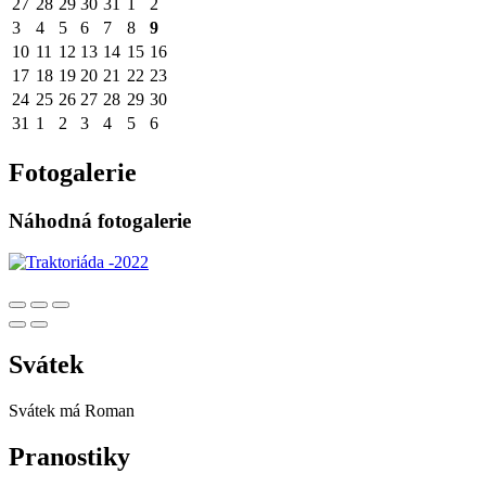
27
28
29
30
31
1
2
3
4
5
6
7
8
9
10
11
12
13
14
15
16
17
18
19
20
21
22
23
24
25
26
27
28
29
30
31
1
2
3
4
5
6
Fotogalerie
Náhodná fotogalerie
Svátek
Svátek má
Roman
Pranostiky