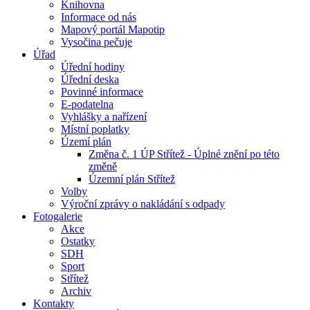
Knihovna
Informace od nás
Mapový portál Mapotip
Vysočina pečuje
Úřad
Úřední hodiny
Úřední deska
Povinné informace
E-podatelna
Vyhlášky a nařízení
Místní poplatky
Území plán
Změna č. 1 ÚP Střítež - Úplné znění po této
změně
Územní plán Střítež
Volby
Výroční zprávy o nakládání s odpady
Fotogalerie
Akce
Ostatky
SDH
Sport
Střítež
Archiv
Kontakty