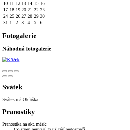
10
11
12
13
14
15
16
17
18
19
20
21
22
23
24
25
26
27
28
29
30
31
1
2
3
4
5
6
Fotogalerie
Náhodná fotogalerie
Svátek
Svátek má
Oldřiška
Pranostiky
Pranostika na akt. měsíc
Co srpen neuvaří, to už září nedosmaží.