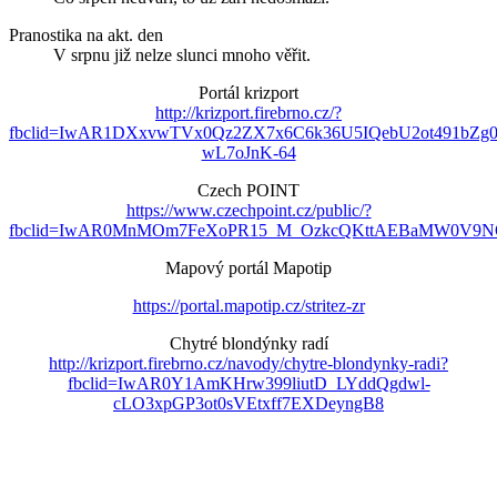
Pranostika na akt. den
V srpnu již nelze slunci mnoho věřit.
Portál krizport
http://krizport.firebrno.cz/?
fbclid=IwAR1DXxvwTVx0Qz2ZX7x6C6k36U5IQebU2ot491bZg
wL7oJnK-64
Czech POINT
https://www.czechpoint.cz/public/?
fbclid=IwAR0MnMOm7FeXoPR15_M_OzkcQKttAEBaMW0V9NO
Mapový portál Mapotip
https://portal.mapotip.cz/stritez-zr
Chytré blondýnky radí
http://krizport.firebrno.cz/navody/chytre-blondynky-radi?
fbclid=IwAR0Y1AmKHrw399liutD_LYddQgdwl-
cLO3xpGP3ot0sVEtxff7EXDeyngB8