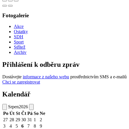
Fotogalerie
Akce
Ostatky
SDH
Sport
Střítež
Archiv
Přihlášení k odběru zpráv
Dostávejte
informace z našeho webu
prostřednictvím SMS a e-mailů
Chci se zaregistrovat
Kalendář
Srpen
2026
Po
Út
St
Čt
Pá
So
Ne
27
28
29
30
31
1
2
3
4
5
6
7
8
9