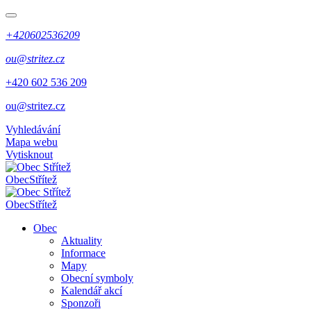
+420602536209
ou@stritez.cz
+420 602 536 209
ou@stritez.cz
Vyhledávání
Mapa webu
Vytisknout
Obec
Střítež
Obec
Střítež
Obec
Aktuality
Informace
Mapy
Obecní symboly
Kalendář akcí
Sponzoři