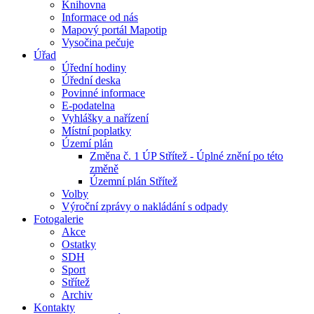
Knihovna
Informace od nás
Mapový portál Mapotip
Vysočina pečuje
Úřad
Úřední hodiny
Úřední deska
Povinné informace
E-podatelna
Vyhlášky a nařízení
Místní poplatky
Území plán
Změna č. 1 ÚP Střítež - Úplné znění po této
změně
Územní plán Střítež
Volby
Výroční zprávy o nakládání s odpady
Fotogalerie
Akce
Ostatky
SDH
Sport
Střítež
Archiv
Kontakty