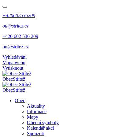
+420602536209
ou@stritez.cz
+420 602 536 209
ou@stritez.cz
Vyhledávání
Mapa webu
Vytisknout
Obec
Střítež
Obec
Střítež
Obec
Aktuality
Informace
Mapy
Obecní symboly
Kalendář akcí
Sponzoři