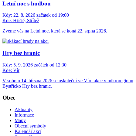
Letní noc s hudbou
Kdy:
22. 8. 2026 začátek od 19:00
Kde:
Hřiště, Střítež
Zveme vás na Letní noc, která se koná 22. srpna 2026.
Hry bez hranic
Kdy:
5. 9. 2026 začátek od 12:30
Kde:
Vír
V sobotu 14. března 2026 se uskuteční ve Víru akce v mikroregionu
Bystřicko Hry bez hranic.
Obec
Aktuality
Informace
Mapy
Obecní symboly
Kalendář akcí