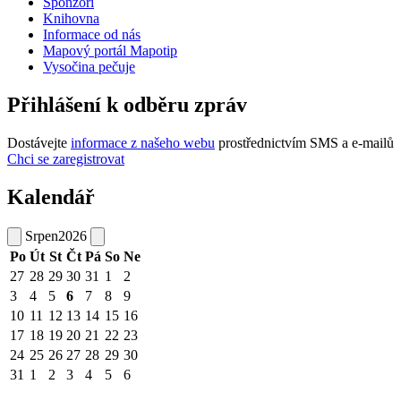
Sponzoři
Knihovna
Informace od nás
Mapový portál Mapotip
Vysočina pečuje
Přihlášení k odběru zpráv
Dostávejte
informace z našeho webu
prostřednictvím SMS a e-mailů
Chci se zaregistrovat
Kalendář
Srpen
2026
Po
Út
St
Čt
Pá
So
Ne
27
28
29
30
31
1
2
3
4
5
6
7
8
9
10
11
12
13
14
15
16
17
18
19
20
21
22
23
24
25
26
27
28
29
30
31
1
2
3
4
5
6