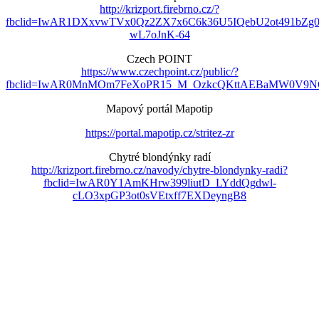
http://krizport.firebrno.cz/?
fbclid=IwAR1DXxvwTVx0Qz2ZX7x6C6k36U5IQebU2ot491bZg
wL7oJnK-64
Czech POINT
https://www.czechpoint.cz/public/?
fbclid=IwAR0MnMOm7FeXoPR15_M_OzkcQKttAEBaMW0V9NO
Mapový portál Mapotip
https://portal.mapotip.cz/stritez-zr
Chytré blondýnky radí
http://krizport.firebrno.cz/navody/chytre-blondynky-radi?
fbclid=IwAR0Y1AmKHrw399liutD_LYddQgdwl-
cLO3xpGP3ot0sVEtxff7EXDeyngB8