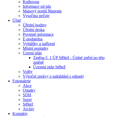
Knihovna
Informace od nás
Mapový portál Mapotip
Vysočina pečuje
Úřad
Úřední hodiny
Úřední deska
Povinné informace
E-podatelna
Vyhlášky a nařízení
Místní poplatky
Území plán
Změna č. 1 ÚP Střítež - Úplné znění po této
změně
Územní plán Střítež
Volby
Výroční zprávy o nakládání s odpady
Fotogalerie
Akce
Ostatky
SDH
Sport
Střítež
Archiv
Kontakty