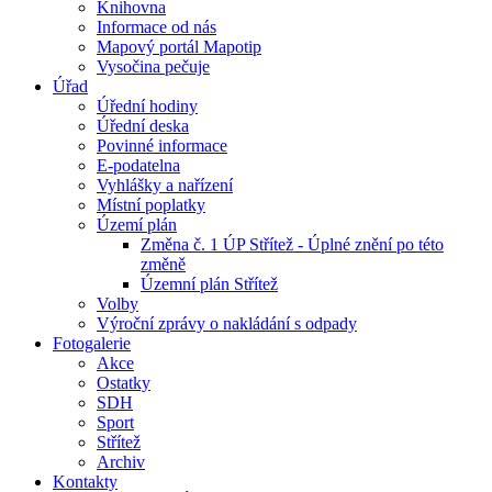
Knihovna
Informace od nás
Mapový portál Mapotip
Vysočina pečuje
Úřad
Úřední hodiny
Úřední deska
Povinné informace
E-podatelna
Vyhlášky a nařízení
Místní poplatky
Území plán
Změna č. 1 ÚP Střítež - Úplné znění po této
změně
Územní plán Střítež
Volby
Výroční zprávy o nakládání s odpady
Fotogalerie
Akce
Ostatky
SDH
Sport
Střítež
Archiv
Kontakty