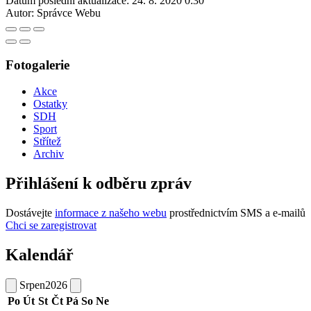
Datum poslední aktualizace:
24. 8. 2020 0:30
Autor:
Správce Webu
Fotogalerie
Akce
Ostatky
SDH
Sport
Střítež
Archiv
Přihlášení k odběru zpráv
Dostávejte
informace z našeho webu
prostřednictvím SMS a e-mailů
Chci se zaregistrovat
Kalendář
Srpen
2026
Po
Út
St
Čt
Pá
So
Ne