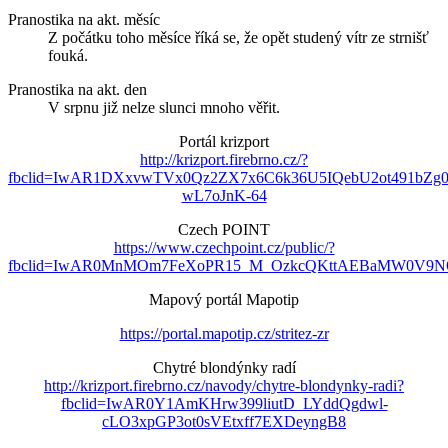
Pranostika na akt. měsíc
Z počátku toho měsíce říká se, že opět studený vítr ze strnišť
fouká.
Pranostika na akt. den
V srpnu již nelze slunci mnoho věřit.
Portál krizport
http://krizport.firebrno.cz/?
fbclid=IwAR1DXxvwTVx0Qz2ZX7x6C6k36U5IQebU2ot491bZg
wL7oJnK-64
Czech POINT
https://www.czechpoint.cz/public/?
fbclid=IwAR0MnMOm7FeXoPR15_M_OzkcQKttAEBaMW0V9NO
Mapový portál Mapotip
https://portal.mapotip.cz/stritez-zr
Chytré blondýnky radí
http://krizport.firebrno.cz/navody/chytre-blondynky-radi?
fbclid=IwAR0Y1AmKHrw399liutD_LYddQgdwl-
cLO3xpGP3ot0sVEtxff7EXDeyngB8