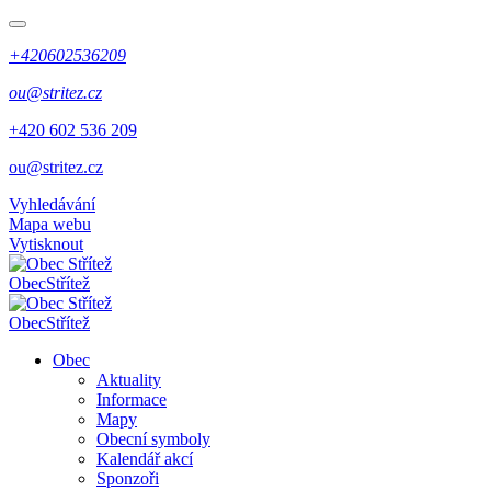
+420602536209
ou@stritez.cz
+420 602 536 209
ou@stritez.cz
Vyhledávání
Mapa webu
Vytisknout
Obec
Střítež
Obec
Střítež
Obec
Aktuality
Informace
Mapy
Obecní symboly
Kalendář akcí
Sponzoři