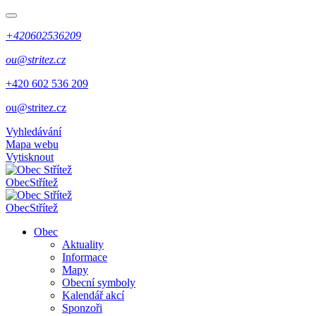
+420602536209
ou@stritez.cz
+420 602 536 209
ou@stritez.cz
Vyhledávání
Mapa webu
Vytisknout
Obec
Střítež
Obec
Střítež
Obec
Aktuality
Informace
Mapy
Obecní symboly
Kalendář akcí
Sponzoři