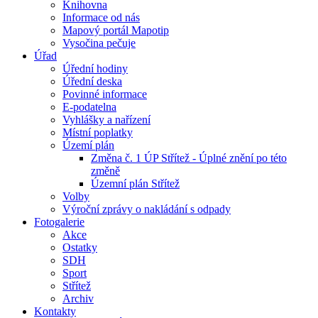
Knihovna
Informace od nás
Mapový portál Mapotip
Vysočina pečuje
Úřad
Úřední hodiny
Úřední deska
Povinné informace
E-podatelna
Vyhlášky a nařízení
Místní poplatky
Území plán
Změna č. 1 ÚP Střítež - Úplné znění po této
změně
Územní plán Střítež
Volby
Výroční zprávy o nakládání s odpady
Fotogalerie
Akce
Ostatky
SDH
Sport
Střítež
Archiv
Kontakty