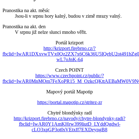
Pranostika na akt. měsíc
Jsou-li v srpnu hory kalný, budou v zimě mrazy valný.
Pranostika na akt. den
V srpnu již nelze slunci mnoho věřit.
Portál krizport
http://krizport.firebrno.cz/?
fbclid=IwAR1DXxvwTVx0Qz2ZX7x6C6k36U5IQebU2ot491bZg
wL7oJnK-64
Czech POINT
https://www.czechpoint.cz/public/?
fbclid=IwAR0MnMOm7FeXoPR15_M_OzkcQKttAEBaMW0V9NO
Mapový portál Mapotip
https://portal.mapotip.cz/stritez-zr
Chytré blondýnky radí
http://krizport.firebrno.cz/navody/chytre-blondynky-radi?
fbclid=IwAR0Y1AmKHrw399liutD_LYddQgdwl-
cLO3xpGP3ot0sVEtxff7EXDeyngB8