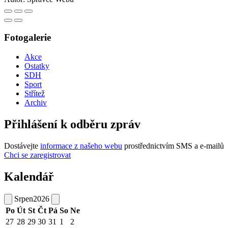
Fotogalerie
Akce
Ostatky
SDH
Sport
Střítež
Archiv
Přihlášení k odběru zpráv
Dostávejte
informace z našeho webu
prostřednictvím SMS a e-mailů
Chci se zaregistrovat
Kalendář
Srpen
2026
Po
Út
St
Čt
Pá
So
Ne
27
28
29
30
31
1
2