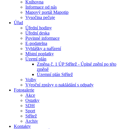
Knihovna
Informace od nás
Mapový portál Mapotip
Vysočina pečuje
Úřad
Úřední hodiny
Úřední deska
Povinné informace
E-podatelna
Vyhlášky a nařízení
Místní poplatky
Území plán
Změna č. 1 ÚP Střítež - Úplné znění po této
změně
Územní plán Střítež
Volby
Výroční zprávy o nakládání s odpady
Fotogalerie
Akce
Ostatky
SDH
Sport
Střítež
Archiv
Kontakty