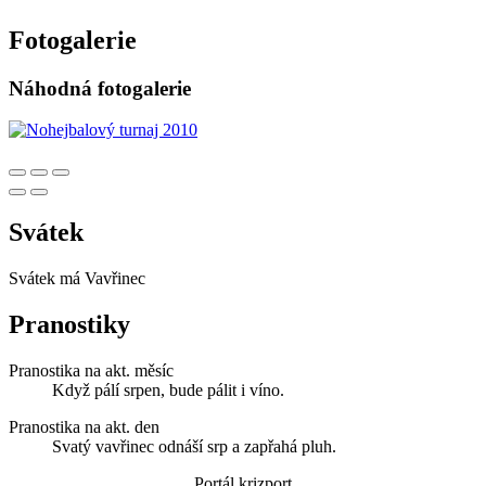
Fotogalerie
Náhodná fotogalerie
Svátek
Svátek má
Vavřinec
Pranostiky
Pranostika na akt. měsíc
Když pálí srpen, bude pálit i víno.
Pranostika na akt. den
Svatý vavřinec odnáší srp a zapřahá pluh.
Portál krizport