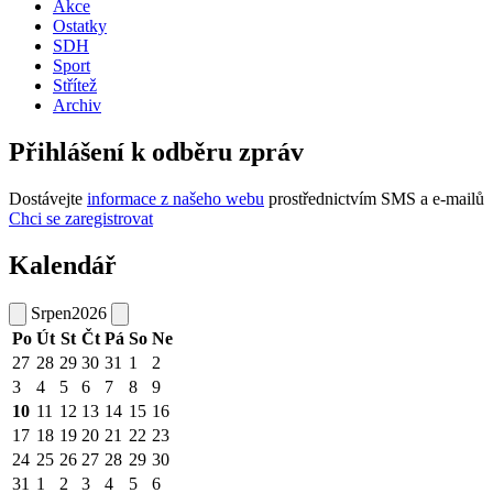
Akce
Ostatky
SDH
Sport
Střítež
Archiv
Přihlášení k odběru zpráv
Dostávejte
informace z našeho webu
prostřednictvím SMS a e-mailů
Chci se zaregistrovat
Kalendář
Srpen
2026
Po
Út
St
Čt
Pá
So
Ne
27
28
29
30
31
1
2
3
4
5
6
7
8
9
10
11
12
13
14
15
16
17
18
19
20
21
22
23
24
25
26
27
28
29
30
31
1
2
3
4
5
6