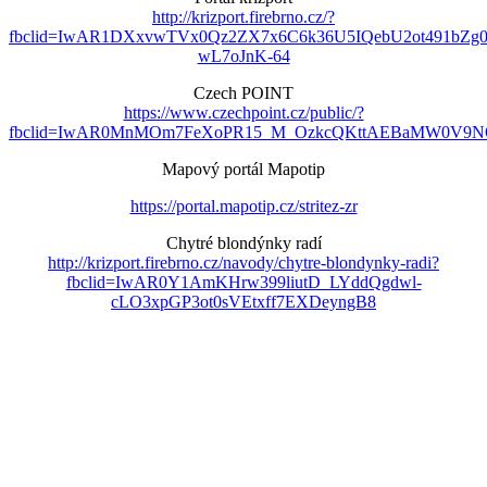
http://krizport.firebrno.cz/?
fbclid=IwAR1DXxvwTVx0Qz2ZX7x6C6k36U5IQebU2ot491bZg
wL7oJnK-64
Czech POINT
https://www.czechpoint.cz/public/?
fbclid=IwAR0MnMOm7FeXoPR15_M_OzkcQKttAEBaMW0V9NO
Mapový portál Mapotip
https://portal.mapotip.cz/stritez-zr
Chytré blondýnky radí
http://krizport.firebrno.cz/navody/chytre-blondynky-radi?
fbclid=IwAR0Y1AmKHrw399liutD_LYddQgdwl-
cLO3xpGP3ot0sVEtxff7EXDeyngB8