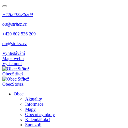
+420602536209
ou@stritez.cz
+420 602 536 209
ou@stritez.cz
Vyhledávání
Mapa webu
Vytisknout
Obec
Střítež
Obec
Střítež
Obec
Aktuality
Informace
Mapy
Obecní symboly
Kalendář akcí
Sponzoři