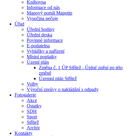
Knihovna
Informace od nás
Mapový portál Mapotip
Vysočina pečuje
Úřad
Úřední hodiny
Úřední deska
Povinné informace
E-podatelna
Vyhlášky a nařízení
Místní poplatky
Území plán
Změna č. 1 ÚP Střítež - Úplné znění po této
změně
Územní plán Střítež
Volby
Výroční zprávy o nakládání s odpady
Fotogalerie
Akce
Ostatky
SDH
Sport
Střítež
Archiv
Kontakty