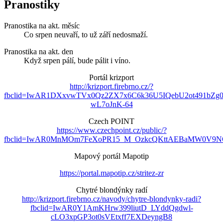
Pranostiky
Pranostika na akt. měsíc
Co srpen neuvaří, to už září nedosmaží.
Pranostika na akt. den
Když srpen pálí, bude pálit i víno.
Portál krizport
http://krizport.firebrno.cz/?
fbclid=IwAR1DXxvwTVx0Qz2ZX7x6C6k36U5IQebU2ot491bZg
wL7oJnK-64
Czech POINT
https://www.czechpoint.cz/public/?
fbclid=IwAR0MnMOm7FeXoPR15_M_OzkcQKttAEBaMW0V9NO
Mapový portál Mapotip
https://portal.mapotip.cz/stritez-zr
Chytré blondýnky radí
http://krizport.firebrno.cz/navody/chytre-blondynky-radi?
fbclid=IwAR0Y1AmKHrw399liutD_LYddQgdwl-
cLO3xpGP3ot0sVEtxff7EXDeyngB8