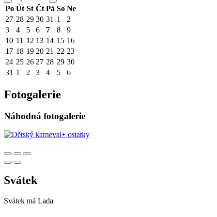
Po
Út
St
Čt
Pá
So
Ne
27
28
29
30
31
1
2
3
4
5
6
7
8
9
10
11
12
13
14
15
16
17
18
19
20
21
22
23
24
25
26
27
28
29
30
31
1
2
3
4
5
6
Fotogalerie
Náhodná fotogalerie
Svátek
Svátek má
Lada