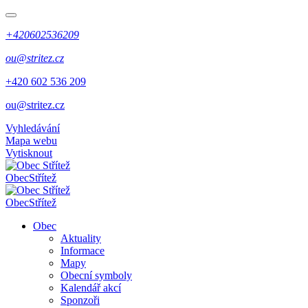
+420602536209
ou@stritez.cz
+420 602 536 209
ou@stritez.cz
Vyhledávání
Mapa webu
Vytisknout
Obec
Střítež
Obec
Střítež
Obec
Aktuality
Informace
Mapy
Obecní symboly
Kalendář akcí
Sponzoři