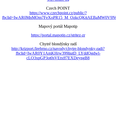
Czech POINT
https://www.czechpoint.cz/public/?
fbclid=IwAR0MnMOm7FeXoPR15_M_OzkcQKttAEBaMW0V9NO
Mapový portál Mapotip
https://portal.mapotip.cz/stritez-zr
Chytré blondýnky radí
http://krizport.firebrno.cz/navody/chytre-blondynky-radi?
fbclid=IwAR0Y1AmKHrw399liutD_LYddQgdwl-
cLO3xpGP3ot0sVEtxff7EXDeyngB8