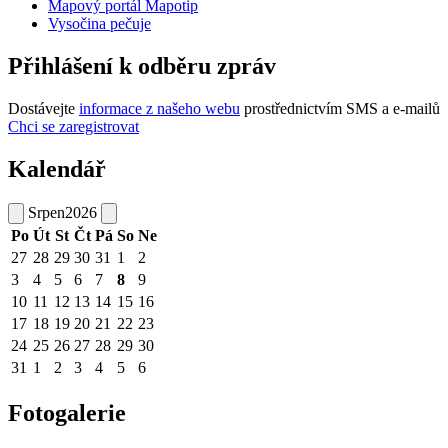
Mapový portál Mapotip
Vysočina pečuje
Přihlášení k odběru zpráv
Dostávejte
informace z našeho webu
prostřednictvím SMS a e-mailů
Chci se zaregistrovat
Kalendář
Srpen
2026
Po
Út
St
Čt
Pá
So
Ne
27
28
29
30
31
1
2
3
4
5
6
7
8
9
10
11
12
13
14
15
16
17
18
19
20
21
22
23
24
25
26
27
28
29
30
31
1
2
3
4
5
6
Fotogalerie