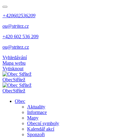
+420602536209
ou@stritez.cz
+420 602 536 209
ou@stritez.cz
Vyhledávání
Mapa webu
Vytisknout
Obec
Střítež
Obec
Střítež
Obec
Aktuality
Informace
Mapy
Obecní symboly
Kalendář akcí
Sponzoři