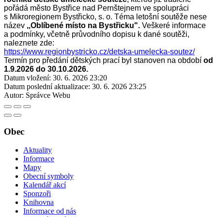
pořádá
město Bystřice nad Pernštejnem ve spolupráci
s Mikroregionem Bystřicko, s. o.
Téma letošní soutěže nese
název
,,Oblíbené místo na Bystřicku".
Veškeré informace
a podmínky, včetně průvodního dopisu k dané soutěži,
naleznete zde:
https://www.regionbystricko.cz/detska-umelecka-soutez/
Termín pro předání dětských prací byl stanoven na období
od
1.9.2026 do 30.10.2026.
Datum vložení:
30. 6. 2026 23:20
Datum poslední aktualizace:
30. 6. 2026 23:25
Autor:
Správce Webu
Obec
Aktuality
Informace
Mapy
Obecní symboly
Kalendář akcí
Sponzoři
Knihovna
Informace od nás