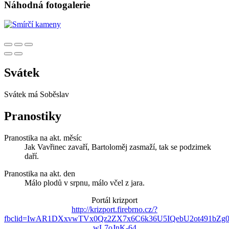
Náhodná fotogalerie
Svátek
Svátek má
Soběslav
Pranostiky
Pranostika na akt. měsíc
Jak Vavřinec zavaří, Bartoloměj zasmaží, tak se podzimek
daří.
Pranostika na akt. den
Málo plodů v srpnu, málo včel z jara.
Portál krizport
http://krizport.firebrno.cz/?
fbclid=IwAR1DXxvwTVx0Qz2ZX7x6C6k36U5IQebU2ot491bZg
wL7oJnK-64