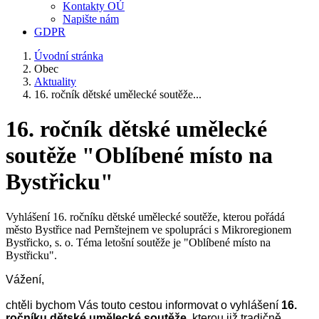
Kontakty OÚ
Napište nám
GDPR
Úvodní stránka
Obec
Aktuality
16. ročník dětské umělecké soutěže...
16. ročník dětské umělecké
soutěže "Oblíbené místo na
Bystřicku"
Vyhlášení 16. ročníku dětské umělecké soutěže, kterou pořádá
město Bystřice nad Pernštejnem ve spolupráci s Mikroregionem
Bystřicko, s. o. Téma letošní soutěže je "Oblíbené místo na
Bystřicku".
Vážení,
chtěli bychom Vás touto cestou informovat o vyhlášení
16.
ročníku dětské umělecké soutěže
, kterou již tradičně