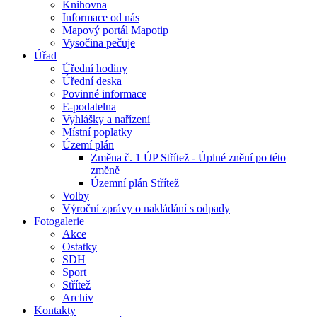
Knihovna
Informace od nás
Mapový portál Mapotip
Vysočina pečuje
Úřad
Úřední hodiny
Úřední deska
Povinné informace
E-podatelna
Vyhlášky a nařízení
Místní poplatky
Území plán
Změna č. 1 ÚP Střítež - Úplné znění po této
změně
Územní plán Střítež
Volby
Výroční zprávy o nakládání s odpady
Fotogalerie
Akce
Ostatky
SDH
Sport
Střítež
Archiv
Kontakty