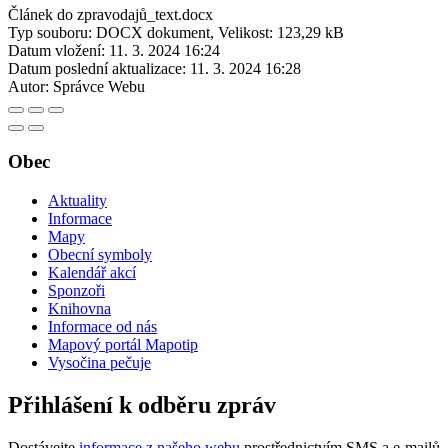
Článek do zpravodajů_text.docx
Typ souboru: DOCX dokument, Velikost: 123,29 kB
Datum vložení:
11. 3. 2024 16:24
Datum poslední aktualizace:
11. 3. 2024 16:28
Autor:
Správce Webu
Obec
Aktuality
Informace
Mapy
Obecní symboly
Kalendář akcí
Sponzoři
Knihovna
Informace od nás
Mapový portál Mapotip
Vysočina pečuje
Přihlášení k odběru zpráv
Dostávejte
informace z našeho webu
prostřednictvím SMS a e-mailů