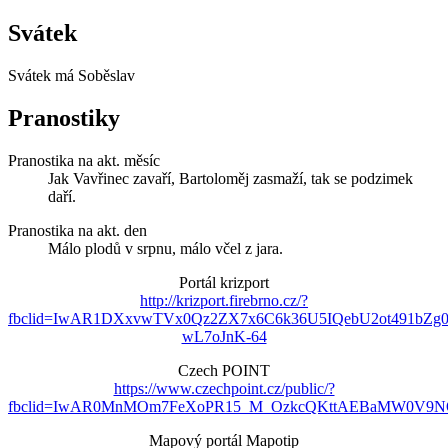
Svátek
Svátek má
Soběslav
Pranostiky
Pranostika na akt. měsíc
Jak Vavřinec zavaří, Bartoloměj zasmaží, tak se podzimek
daří.
Pranostika na akt. den
Málo plodů v srpnu, málo včel z jara.
Portál krizport
http://krizport.firebrno.cz/?
fbclid=IwAR1DXxvwTVx0Qz2ZX7x6C6k36U5IQebU2ot491bZg
wL7oJnK-64
Czech POINT
https://www.czechpoint.cz/public/?
fbclid=IwAR0MnMOm7FeXoPR15_M_OzkcQKttAEBaMW0V9NO
Mapový portál Mapotip