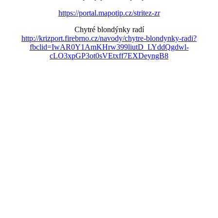
https://portal.mapotip.cz/stritez-zr
Chytré blondýnky radí
http://krizport.firebrno.cz/navody/chytre-blondynky-radi?
fbclid=IwAR0Y1AmKHrw399liutD_LYddQgdwl-
cLO3xpGP3ot0sVEtxff7EXDeyngB8