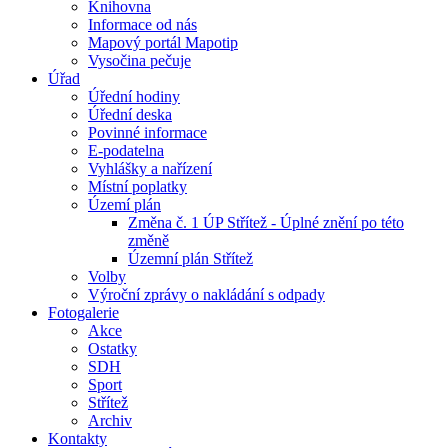
Knihovna
Informace od nás
Mapový portál Mapotip
Vysočina pečuje
Úřad
Úřední hodiny
Úřední deska
Povinné informace
E-podatelna
Vyhlášky a nařízení
Místní poplatky
Území plán
Změna č. 1 ÚP Střítež - Úplné znění po této
změně
Územní plán Střítež
Volby
Výroční zprávy o nakládání s odpady
Fotogalerie
Akce
Ostatky
SDH
Sport
Střítež
Archiv
Kontakty