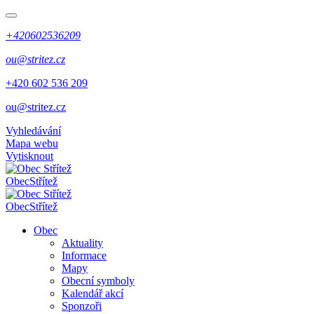
+420602536209
ou@stritez.cz
+420 602 536 209
ou@stritez.cz
Vyhledávání
Mapa webu
Vytisknout
Obec
Střítež
Obec
Střítež
Obec
Aktuality
Informace
Mapy
Obecní symboly
Kalendář akcí
Sponzoři