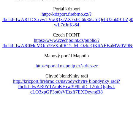
Portál krizport
http://krizport.firebrno.cz/?
fbclid=IwAR1DXxvwTVx0Qz2ZX7x6C6k36U5IQebU2ot491bZg
wL7oJnK-64
Czech POINT
https://www.czechpoint.cz/public/?
fbclid=IwAR0MnMOm7FeXoPR15_M_OzkcQKttAEBaMW0V9NO
Mapový portál Mapotip
https://portal.mapotip.cz/stritez-zr
Chytré blondýnky radí
http://krizport.firebrno.cz/navody/chytre-blondynky-radi?
fbclid=IwAR0Y1AmKHrw399liutD_LYddQgdwl-
cLO3xpGP3ot0sVEtxff7EXDeyngB8