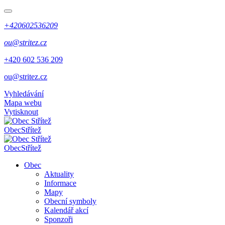
+420602536209
ou@stritez.cz
+420 602 536 209
ou@stritez.cz
Vyhledávání
Mapa webu
Vytisknout
Obec
Střítež
Obec
Střítež
Obec
Aktuality
Informace
Mapy
Obecní symboly
Kalendář akcí
Sponzoři