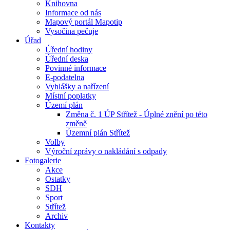
Knihovna
Informace od nás
Mapový portál Mapotip
Vysočina pečuje
Úřad
Úřední hodiny
Úřední deska
Povinné informace
E-podatelna
Vyhlášky a nařízení
Místní poplatky
Území plán
Změna č. 1 ÚP Střítež - Úplné znění po této
změně
Územní plán Střítež
Volby
Výroční zprávy o nakládání s odpady
Fotogalerie
Akce
Ostatky
SDH
Sport
Střítež
Archiv
Kontakty