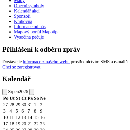
Mapy
Obecní symboly
Kalendář akcí
Sponzoři
Knihovna
Informace od nás
Mapový portál Mapotip
Vysočina pečuje
Přihlášení k odběru zpráv
Dostávejte
informace z našeho webu
prostřednictvím SMS a e-mailů
Chci se zaregistrovat
Kalendář
Srpen
2026
Po
Út
St
Čt
Pá
So
Ne
27
28
29
30
31
1
2
3
4
5
6
7
8
9
10
11
12
13
14
15
16
17
18
19
20
21
22
23