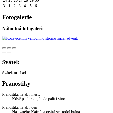
24
25
26
27
28
29
30
31
1
2
3
4
5
6
Fotogalerie
Náhodná fotogalerie
Svátek
Svátek má
Lada
Pranostiky
Pranostika na akt. měsíc
Když pálí srpen, bude pálit i víno.
Pranostika na akt. den
Na svatého Kajetána otvírá se stodol brána.