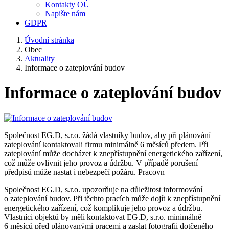
Kontakty OÚ
Napište nám
GDPR
Úvodní stránka
Obec
Aktuality
Informace o zateplování budov
Informace o zateplování budov
Společnost EG.D, s.r.o. žádá vlastníky budov, aby při plánování
zateplování kontaktovali firmu minimálně 6 měsíců předem. Při
zateplování může docházet k znepřístupnění energetického zařízení,
což může ovlivnit jeho provoz a údržbu. V případě porušení
předpisů může nastat i nebezpečí požáru. Pracovn
Společnost EG.D, s.r.o. upozorňuje na důležitost informování
o zateplování budov. Při těchto pracích může dojít k znepřístupnění
energetického zařízení, což komplikuje jeho provoz a údržbu.
Vlastníci objektů by měli kontaktovat EG.D, s.r.o. minimálně
6 měsíců před plánovanými pracemi a zaslat fotografii dotčeného